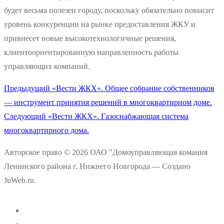
будет весьма полезен городу, поскольку обязательно повысит
уровень конкуренции на рынке предоставления ЖКУ и
привнесет новые высокотехнологичные решения,
клиентоориентированную направленность работы
управляющих компаний.
Предыдущая
Предыдущий
«Вести ЖКХ». Общее собрание собственников
Навигация
запись:
— инструмент принятия решений в многоквартирном доме.
по
Следующая
Следующий
«Вести ЖКХ». Газоснабжающая система
запись:
многоквартирного дома.
записям
Авторское право © 2026 ОАО "Домоуправляющая комания
Ленинского района г. Нижнего Новгорода — Создано
JuWeb.ru.