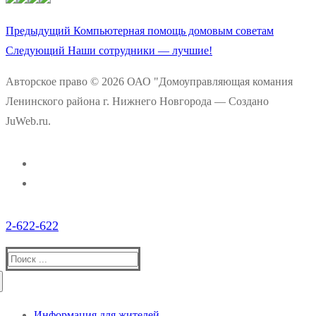
Предыдущая
Предыдущий
Компьютерная помощь домовым советам
Навигация
Следующая
запись:
Следующий
Наши сотрудники — лучшие!
по
запись:
Авторское право © 2026 ОАО "Домоуправляющая комания
записям
Ленинского района г. Нижнего Новгорода — Создано
JuWeb.ru.
2-622-622
Найти:
Информация для жителей