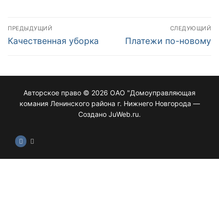
Навигация
ПРЕДЫДУЩИЙ
СЛЕДУЮЩИЙ
по
Предыдущая
Следующая
Качественная уборка
Платежи по-новому
запись:
запись:
записям
Авторское право © 2026 ОАО "Домоуправляющая
комания Ленинского района г. Нижнего Новгорода —
Создано JuWeb.ru.