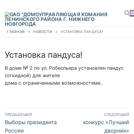
Перейти
к
содержимому
ГЛАВНАЯ
НОВОСТИ
УСТАНОВКА ПАНДУСА!
На
Установка пандуса!
В доме № 2 по ул. Робеспьера установлен пандус
(откидной) для жителя
дома с ограниченными возможностями.
Навигация
ПРЕДЫДУЩИЙ
СЛЕДУЮЩИЙ
по
Предыдущая
Следующая
Выборы президента
конкурс «Лучший
запись:
запись:
записям
России
дворник»